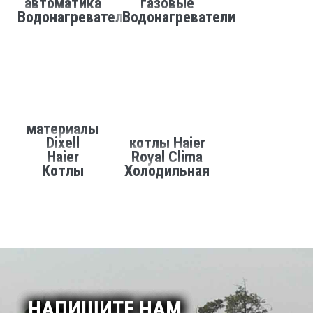
автоматика
газовые
Водонагреватели
Водонагреватели
материалы
Dixell
котлы Haier
Haier
Royal Clima
Котлы
Холодильная
НАПИШИТЕ НАМ
Viessmann
автоматика