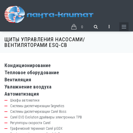
Перейти
к
основному
содержанию
0
ЩИТЫ УПРАВЛЕНИЯ НАСОСАМИ/
ВЕНТИЛЯТОРАМИ ESQ-CB
Кондиционирование
catalog-
Тепловое оборудование
left-
Вентиляция
block
Увлажнение воздуха
Автоматизация
Шкафы автоматики
Системы диспетчеризации Segnetics
Системы диспетчеризации Carel Boss
Carel EVD Evolution драйверы электронных ТРВ
Регуляторы скорости Carel
Графический терминал Carel pGDX