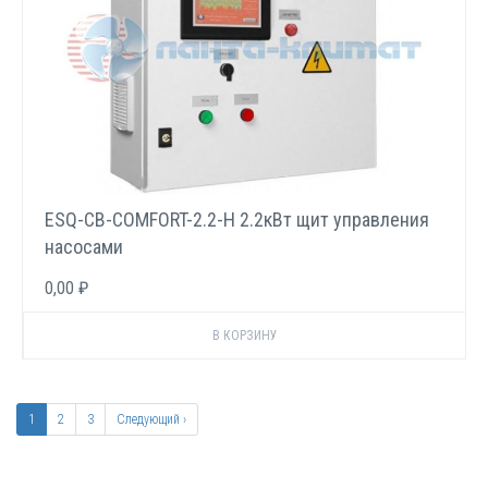
ESQ-CB-COMFORT-2.2-H 2.2кВт щит управления
насосами
0,00 ₽
Нумерация
страниц
Текущая
1
Page
2
Page
3
Следующая
Следующий ›
страница
страница