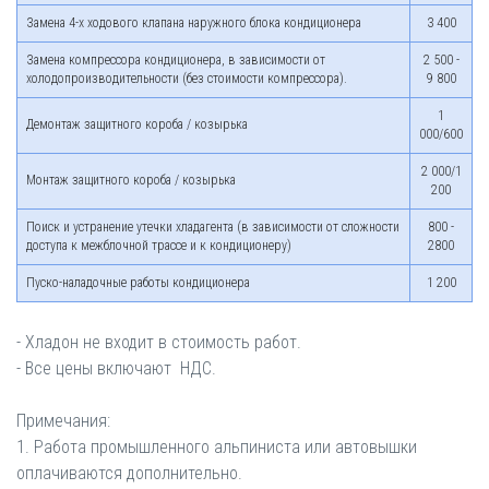
Замена 4-х ходового клапана наружного блока кондиционера
3 400
Замена компрессора кондиционера, в зависимости от
2 500 -
холодопроизводительности (без стоимости компрессора).
9 800
1
Демонтаж защитного короба / козырька
000/600
2 000/1
Монтаж защитного короба / козырька
200
Поиск и устранение утечки хладагента (в зависимости от сложности
800 -
доступа к межблочной трассе и к кондиционеру)
2800
Пуско-наладочные работы кондиционера
1 200
- Хладон не входит в стоимость работ.
- Все цены включают
НДС.
Примечания:
1. Работа промышленного альпиниста или автовышки
оплачиваются дополнительно.