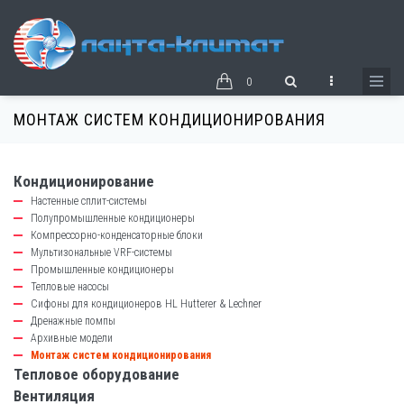
Перейти
к
основному
содержанию
0
МОНТАЖ СИСТЕМ КОНДИЦИОНИРОВАНИЯ
Кондиционирование
catalog-
Настенные сплит-системы
left-
Полупромышленные кондиционеры
block
Компрессорно-конденсаторные блоки
Мультизональные VRF-системы
Промышленные кондиционеры
Тепловые насосы
Сифоны для кондиционеров HL Hutterer & Lechner
Дренажные помпы
Архивные модели
Монтаж систем кондиционирования
Тепловое оборудование
Вентиляция