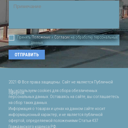
Comment
Принять
Положение
и
Согласие
на обработку персональных
данных.
2021 ©
Все права защищены. Сайт не является Публичной
Мы используем cookies для сбора обезличенных
офертой.
персональных данных. Оставаясь на сайте, вы соглашаетесь
на сбор таких данных.
Информация о товарах и ценах на данном сайте носит
информационный характер, и не является публичной
офертой, определяемой положениями Статьи 437
Гражданского кодекса РФ.