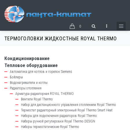
Перейти
к
основному
содержанию
0
ТЕРМОГОЛОВКИ ЖИДКОСТНЫЕ ROYAL THERMO
Кондиционирование
catalog-
Тепловое оборудование
left-
Автоматика для котлов и горелок Siemens
block
Бойлеры
Водонагреватели и котлы
Радиаторы отопления
Арматура радиаторная ROYAL THERMO
Вентили Royal Thermo
Набор для дистанционного управления отоплением Royal Thermo
Термостат радиаторный электронный Royal Thermo Smart Heat
Наборы для подключения радиаторов Royal Thermo
Наборы ручной регулировки Royal Thermo DESIGN
Наборы термостатические Royal Thermo