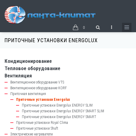
Перейти
к
основному
содержанию
0
ПРИТОЧНЫЕ УСТАНОВКИ ENERGOLUX
Кондиционирование
catalog-
Тепловое оборудование
left-
Вентиляция
block
Вентиляционное оборудование VTS
Вентиляционное оборудование KORF
Приточная вентиляция
Приточные установки Energolux
Приточные установки Energolux ENERGY SLIM
Приточные установки Energolux ENERGY SMART SLIM
Приточные установки Energolux ENERGY SMART
Приточные установки Royal Clima
Приточные установки Shuft
Электрические нагреватели