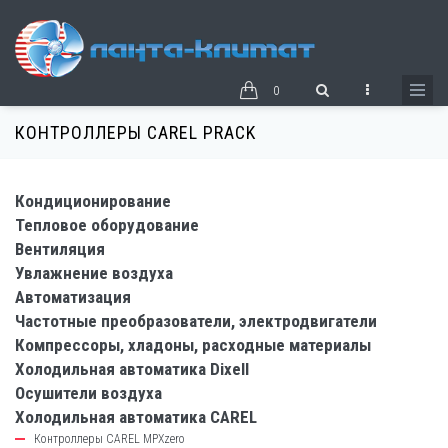
Перейти
к
основному
содержанию
0
КОНТРОЛЛЕРЫ CAREL PRACK
Кондиционирование
catalog-
Тепловое оборудование
left-
Вентиляция
block
Увлажнение воздуха
Автоматизация
Частотные преобразователи, электродвигатели
Компрессоры, хладоны, расходные материалы
Холодильная автоматика Dixell
Осушители воздуха
Холодильная автоматика CAREL
Контроллеры CAREL MPXzero