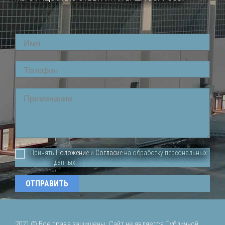
Name
Phone
Comment
Принять
Положение
и
Согласие
на обработку персональных
данных.
2021 ©
Все права защищены. Сайт не является Публичной