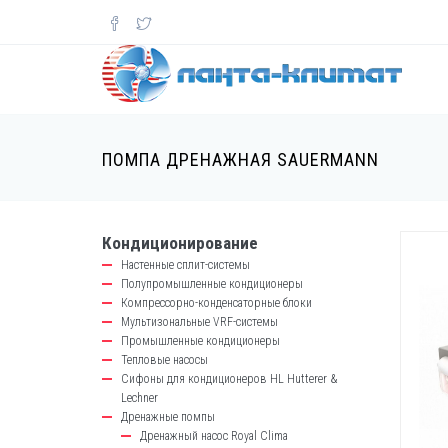
Перейти
к
основному
содержанию
ПОМПА ДРЕНАЖНАЯ SAUERMANN
Кондиционирование
catalog-
Настенные сплит-системы
left-
Полупромышленные кондиционеры
block
Компрессорно-конденсаторные блоки
Мультизональные VRF-системы
Промышленные кондиционеры
Тепловые насосы
Сифоны для кондиционеров HL Hutterer &
Lechner
Дренажные помпы
Дренажный насос Royal Clima