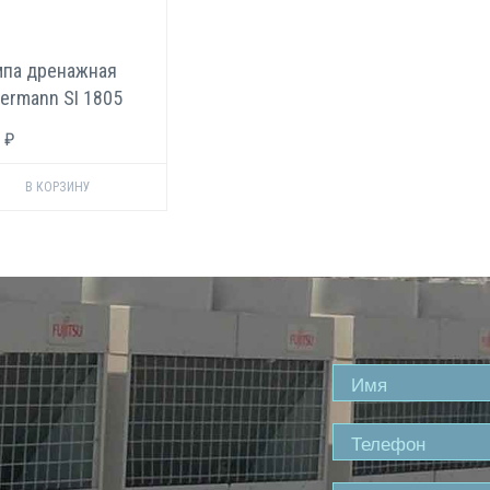
па дренажная
ermann SI 1805
 ₽
Name
Phone