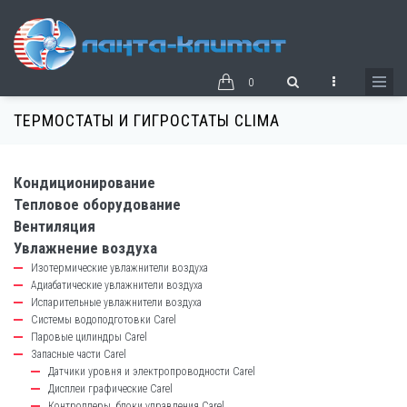
Перейти
к
основному
содержанию
0
ТЕРМОСТАТЫ И ГИГРОСТАТЫ CLIMA
Кондиционирование
catalog-
Тепловое оборудование
left-
Вентиляция
block
Увлажнение воздуха
Изотермические увлажнители воздуха
Адиабатические увлажнители воздуха
Испарительные увлажнители воздуха
Системы водоподготовки Carel
Паровые цилиндры Carel
Запасные части Carel
Датчики уровня и электропроводности Carel
Дисплеи графические Carel
Контроллеры, блоки управления Carel