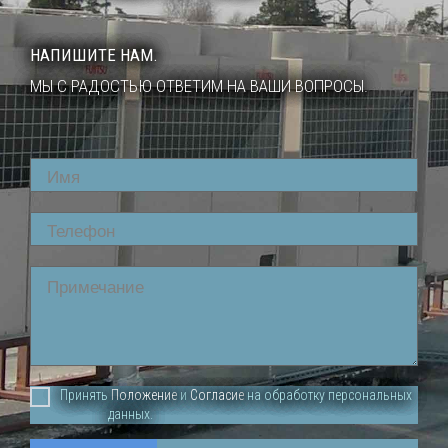
НАПИШИТЕ НАМ.
МЫ С РАДОСТЬЮ ОТВЕТИМ НА ВАШИ ВОПРОСЫ.
Name
Phone
Comment
Принять
Положение
и
Согласие
на обработку персональных
данных.