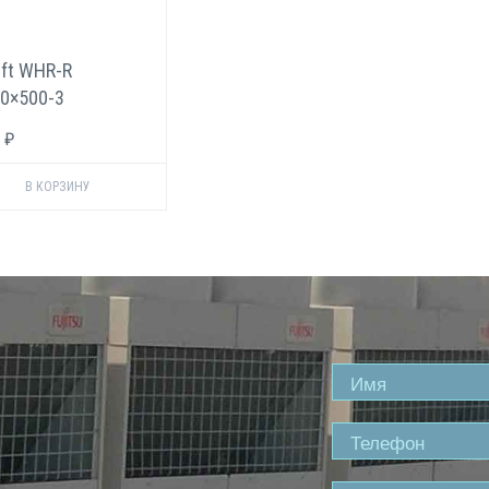
ft WHR-R
0×500-3
еоновый
 ₽
адитель для
моугольных
алов
Name
Phone