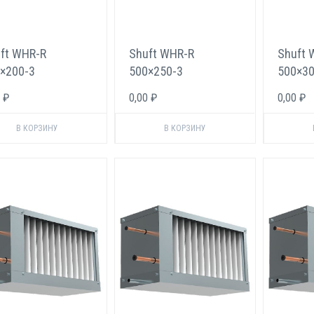
ft WHR-R
Shuft WHR-R
Shuft 
×200-3
500×250-3
500×30
еоновый
Фреоновый
Фреон
 ₽
0,00 ₽
0,00 ₽
адитель для
охладитель для
охлади
моугольных
прямоугольных
прямо
алов
каналов
канало