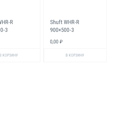
WHR-R
Shuft WHR-R
0-3
900×500-3
овый
Фреоновый
0,00 ₽
тель для
охладитель для
угольных
прямоугольных
в
каналов