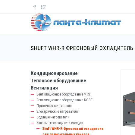
Перейти
к
основному
содержанию
SHUFT WHR-R ФРЕОНОВЫЙ ОХЛАДИТЕЛЬ
Кондиционирование
catalog-
Тепловое оборудование
left-
Вентиляция
block
Вентиляционное оборудование VTS
Вентиляционное оборудование KORF
Приточная вентиляция
Электрические нагреватели
Водяные нагреватели
Канальные охладители воздуха
Shuft WHR-R Фреоновый охладитель
для прямоугольных каналов