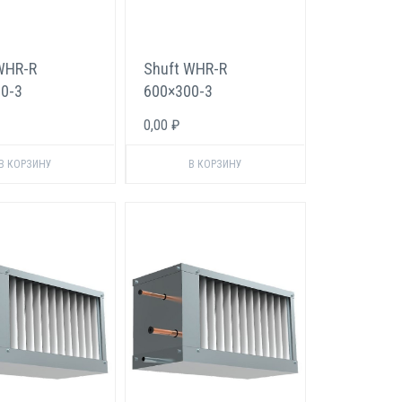
WHR-R
Shuft WHR-R
0-3
600×300-3
овый
Фреоновый
0,00 ₽
тель для
охладитель для
угольных
прямоугольных
в
каналов