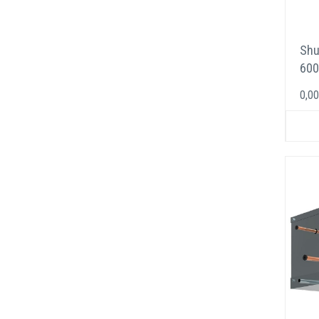
Shu
600
Фр
0,00
охл
пря
кан