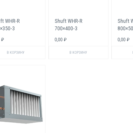
ft WHR-R
Shuft WHR-R
Shuft 
×350-3
700×400-3
800×50
еоновый
Фреоновый
Фреон
 ₽
0,00 ₽
0,00 ₽
адитель для
охладитель для
охлади
моугольных
прямоугольных
прямо
алов
каналов
канало