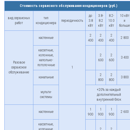
Стоимость сервисного обслуживания кондиционеров (руб.)
до
3.8-
8.2-
10 кВт
вид сервисных
тип
периодичность
3.8
8.2
10.0
и
работ
кондиционера
кВт
кВт
кВт
больше
2
2
2
настенные
2 800
400
400
400
кассетные,
колонные,
2
2
3 400
напольно-
600
600
Разовое
потолочные
сервисное
1
обслуживание
2
2
канальные
3 800
800
800
+20% за каждый
мульти-
дополнительный
системы
внутренний блок
1
1
1
настенные
2 600
900
900
900
кассетные,
колонные,
2
2