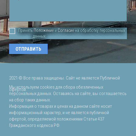
Принять
Положение
и
Согласие
на обработку персональных
данных.
2021 ©
Все права защищены. Сайт не является Публичной
Мы используем cookies для сбора обезличенных
офертой.
персональных данных. Оставаясь на сайте, вы соглашаетесь
на сбор таких данных.
Информация о товарах и ценах на данном сайте носит
информационный характер, и не является публичной
офертой, определяемой положениями Статьи 437
Гражданского кодекса РФ.