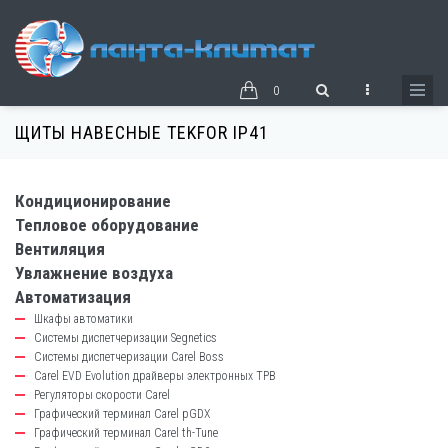
Перейти
к
основному
содержанию
0
ЩИТЫ НАВЕСНЫЕ TEKFOR IP41
Кондиционирование
catalog-
Тепловое оборудование
left-
Вентиляция
block
Увлажнение воздуха
Автоматизация
Шкафы автоматики
Системы диспетчеризации Segnetics
Системы диспетчеризации Carel Boss
Carel EVD Evolution драйверы электронных ТРВ
Регуляторы скорости Carel
Графический терминал Carel pGDX
Графический терминал Carel th-Tune