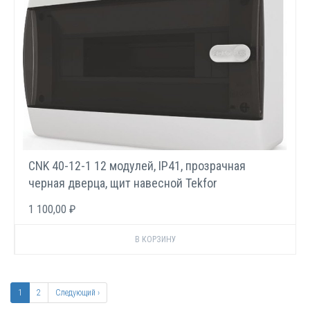
CNK 40-12-1 12 модулей, IP41, прозрачная
черная дверца, щит навесной Tekfor
1 100,00 ₽
Нумерация
страниц
Текущая
1
Page
2
Следующая
Следующий ›
страница
страница