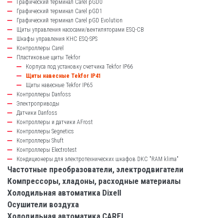
Графический терминал Carel pGD0
Графический терминал Carel pGD1
Графический терминал Carel pGD Evolution
Щиты управления насосами/вентиляторами ESQ-CB
Шкафы управления КНС ESQ-SPS
Контроллеры Carel
Пластиковые щиты Tekfor
Корпуса под установку счетчика Tekfor IP66
Щиты навесные Tekfor IP41
Щиты навесные Tekfor IP65
Контроллеры Danfoss
Электроприводы
Датчики Danfoss
Контроллеры и датчики AFrost
Контроллеры Segnetics
Контроллеры Shuft
Контроллеры Electrotest
Кондиционеры для электротехнических шкафов DKC "RAM klima"
Частотные преобразователи, электродвигатели
Компрессоры, хладоны, расходные материалы
Холодильная автоматика Dixell
Осушители воздуха
Холодильная автоматика CAREL