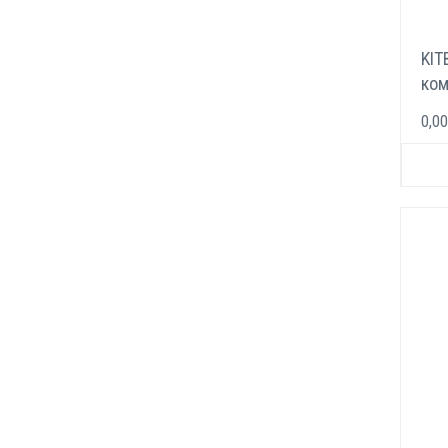
KIT
ком
эле
0,00
18 