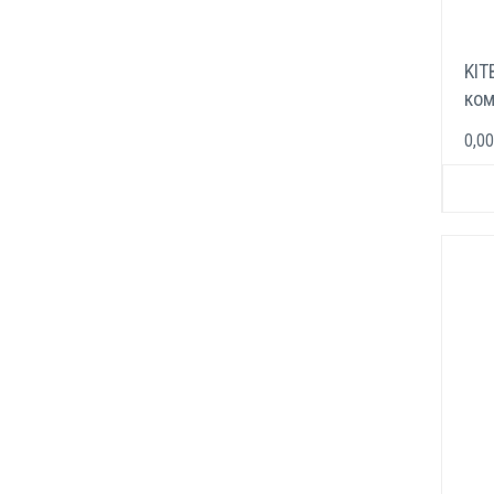
KIT
ком
эле
0,00
кг/