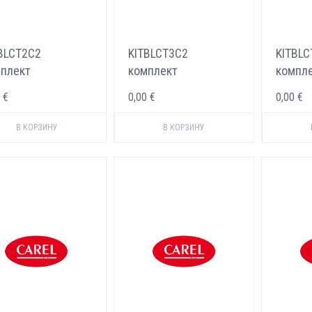
BLCT2C2
KITBLCT3C2
KITBLC
плект
комплект
компл
ктродов Carel 5-8
электродов Carel 10-
электр
 €
0,00 €
0,00 €
ч
18 кг/ч
45 кг/