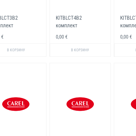
BLCT3B2
KITBLCT4B2
KITBLC
плект
комплект
компл
ктродов Carel 10-
электродов Carel 25-
электр
 €
0,00 €
0,00 €
кг/ч
45 кг/ч
кг/ч