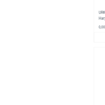
UR
Наг
эле
0,00