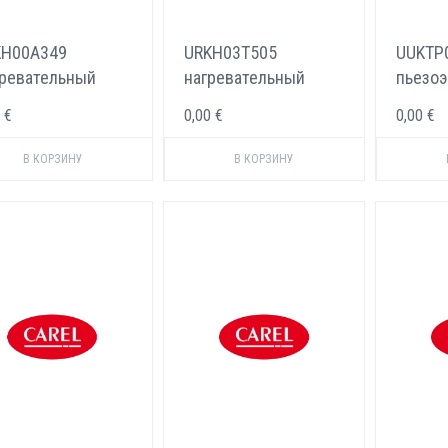
KH00A349
URKH03T505
UUKTP
ревательный
нагревательный
пьезо
мент Carel
элемент Carel
элеме
 €
0,00 €
0,00 €
титановый
UU01*D
Carel 