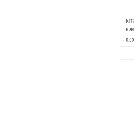
KIT
ком
эле
0,00
кг/