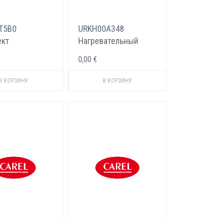
T5B0
URKH00A348
ект
Нагревательный
одов Carel 65
элемент Carel
0,00 €