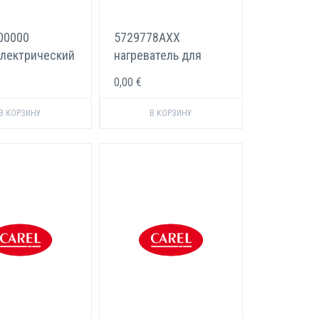
00000
5729778AXX
электрический
нагреватель для
нт для
Carel humiDisk
0,00 €
A001 0,5 кг/ч
humiSonic