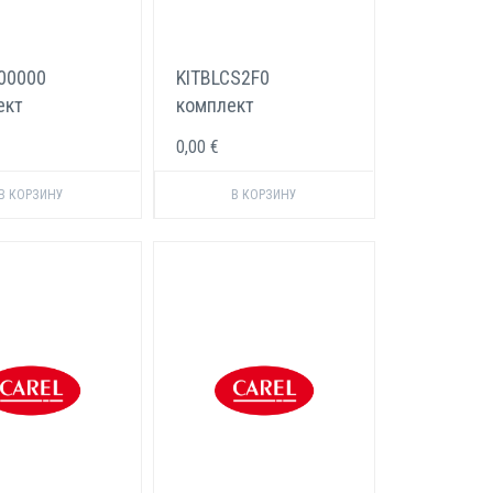
00000
KITBLCS2F0
ект
комплект
лементов с
электродов Carel 5
0,00 €
ором Carel
кг/ч
onic