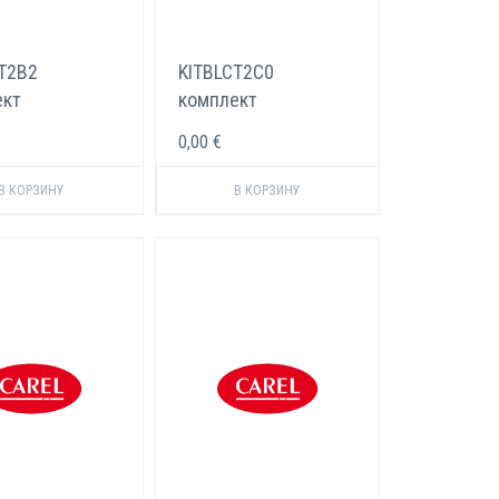
T2B2
KITBLCT2C0
ект
комплект
одов Carel 5-8
электродов Carel 5-8
0,00 €
кг/ч