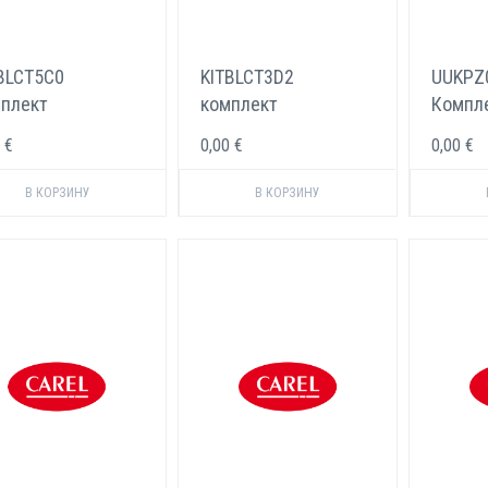
BLCT5C0
KITBLCT3D2
UUKPZ
плект
комплект
Компл
ктродов Carel 65
электродов Carel 10-
пьезоэ
 €
0,00 €
0,00 €
ч
18 кг/ч
фиксат
HumiS