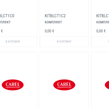
BLCT1C0
KITBLCT1C2
KITBLC
плект
комплект
компл
ктродов Carel 3
электродов Carel 3
электр
 €
0,00 €
0,00 €
ч
кг/ч
кг/ч