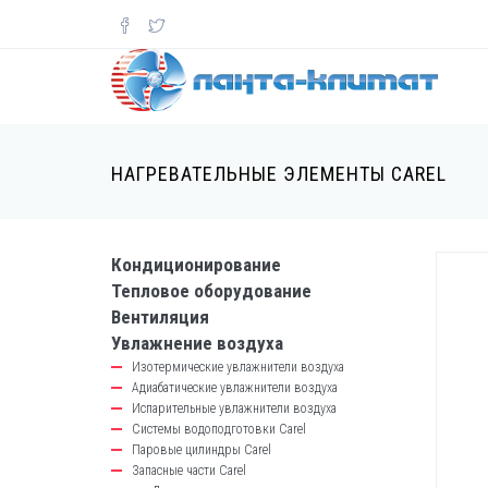
Перейти
к
основному
содержанию
НАГРЕВАТЕЛЬНЫЕ ЭЛЕМЕНТЫ CAREL
Кондиционирование
catalog-
Тепловое оборудование
left-
Вентиляция
block
Увлажнение воздуха
Изотермические увлажнители воздуха
Адиабатические увлажнители воздуха
Испарительные увлажнители воздуха
Системы водоподготовки Carel
Паровые цилиндры Carel
Запасные части Carel