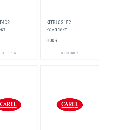
T4C2
KITBLCS1F2
ект
комплект
одов Carel 25-
электродов Carel 1-3
0,00 €
ч
кг/ч