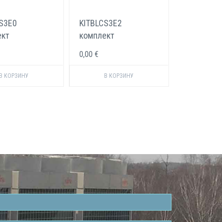
S3E0
KITBLCS3E2
ект
комплект
одов Carel 9
электродов Carel 9
0,00 €
кг/ч