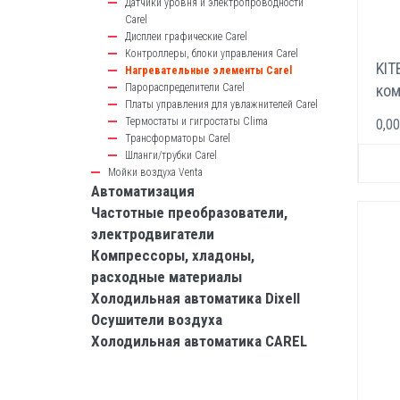
Датчики уровня и электропроводности
Carel
Дисплеи графические Carel
Контроллеры, блоки управления Carel
KIT
Нагревательные элементы Carel
Парораспределители Carel
ком
Платы управления для увлажнителей Carel
эле
Термостаты и гигростаты Clima
0,00
кг/
Трансформаторы Carel
Шланги/трубки Carel
Мойки воздуха Venta
Автоматизация
Частотные преобразователи,
электродвигатели
Компрессоры, хладоны,
расходные материалы
Холодильная автоматика Dixell
Осушители воздуха
Холодильная автоматика CAREL