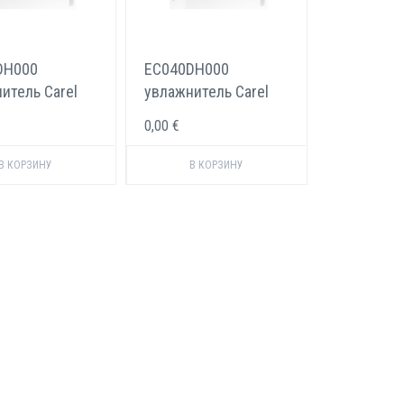
DH000
EC040DH000
итель Carel
увлажнитель Carel
st 200 л/ч
optiMist 400 л/ч
0,00 €