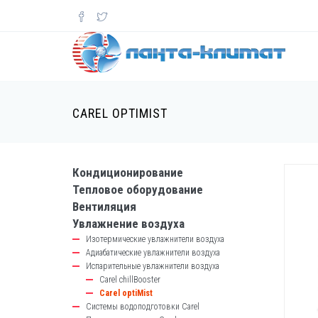
Перейти
к
основному
содержанию
CAREL OPTIMIST
Кондиционирование
catalog-
Тепловое оборудование
left-
Вентиляция
block
Увлажнение воздуха
Изотермические увлажнители воздуха
Адиабатические увлажнители воздуха
Испарительные увлажнители воздуха
Carel chillBooster
Carel optiMist
Системы водоподготовки Carel