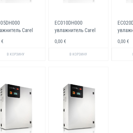
005DH000
EC010DH000
EC020
ажнитель Carel
увлажнитель Carel
увлажн
iMist 50 л/ч
optiMist 100 л/ч
optiMi
 €
0,00 €
0,00 €