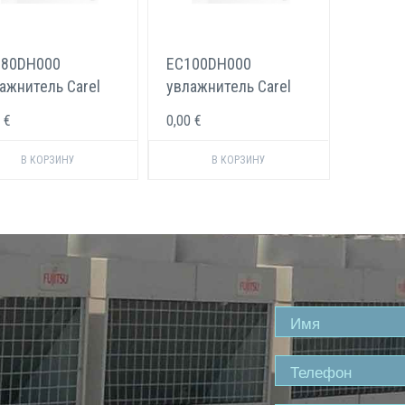
080DH000
EC100DH000
ажнитель Carel
увлажнитель Carel
iMist 800 л/ч
optiMist 1000 л/ч
 €
0,00 €
Name
Phone