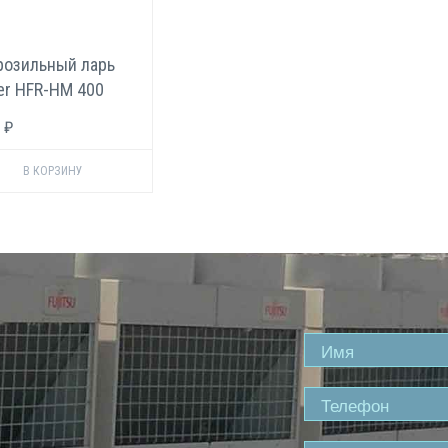
озильный ларь
er HFR-HM 400
 ₽
Name
Phone