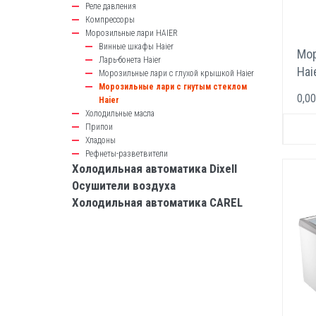
Реле давления
Компрессоры
Морозильные лари HAIER
Винные шкафы Haier
Мор
Ларь-бонета Haier
Hai
Морозильные лари с глухой крышкой Haier
Морозильные лари с гнутым стеклом
0,00
Haier
Холодильные масла
Припои
Хладоны
Рефнеты-разветвители
Холодильная автоматика Dixell
Осушители воздуха
Холодильная автоматика CAREL