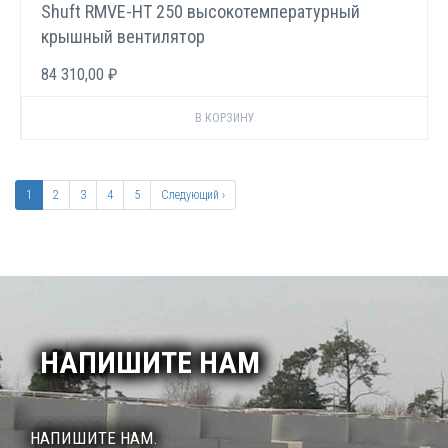
Shuft RMVE-HT 250 высокотемпературный
крышный вентилятор
84 310,00 ₽
Нумерация
страниц
Текущая
1
Page
2
Page
3
Page
4
Page
5
Следующая
Следующий ›
страница
страница
НАПИШИТЕ НАМ
НАПИШИТЕ НАМ.