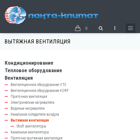
Перейти
к
основному
содержанию
0
ВЫТЯЖНАЯ ВЕНТИЛЯЦИЯ
Кондиционирование
catalog-
Тепловое оборудование
left-
Вентиляция
block
Вентиляционное оборудование VTS
Вентиляционное оборудование KORF
Приточная вентиляция
Электрические нагреватели
Водяные нагреватели
Канальные охладители воздуха
Вытяжная вентиляция
Shuft вентиляторы
Канальные вентиляторы
Приточно-вытяжная вентиляция