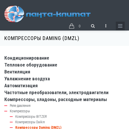
Перейти
к
основному
содержанию
0
КОМПРЕССОРЫ DAMING (DMZL)
Кондиционирование
catalog-
Тепловое оборудование
left-
Вентиляция
block
Увлажнение воздуха
Автоматизация
Частотные преобразователи, электродвигатели
Компрессоры, хладоны, расходные материалы
Реле давления
Компрессоры
Компрессоры BITZER
Компрессоры Daikin
Компрессоры Daming (DMZL)