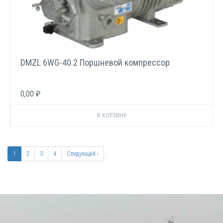
DMZL 6WG-40.2 Поршневой компрессор
0,00 ₽
Нумерация
страниц
Текущая
1
Page
2
Page
3
Page
4
Следующая
Следующий ›
страница
страница