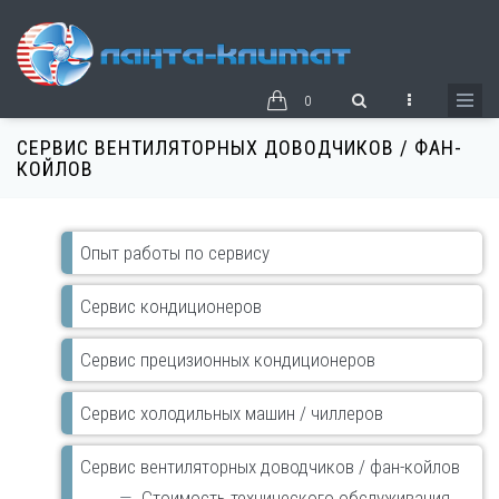
Перейти
к
основному
содержанию
0
СЕРВИС ВЕНТИЛЯТОРНЫХ ДОВОДЧИКОВ / ФАН-
КОЙЛОВ
Основная
Опыт работы по сервису
навигация
сервис
Сервис кондиционеров
Сервис прецизионных кондиционеров
Сервис холодильных машин / чиллеров
Сервис вентиляторных доводчиков / фан-койлов
Стоимость технического обслуживания