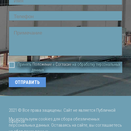
Phone
Comment
Принять
Положение
и
Согласие
на обработку персональных
данных.
2021 ©
Все права защищены. Сайт не является Публичной
Мы используем cookies для сбора обезличенных
офертой.
персональных данных. Оставаясь на сайте, вы соглашаетесь