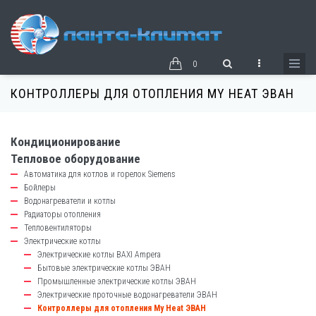
Перейти
к
основному
содержанию
0
КОНТРОЛЛЕРЫ ДЛЯ ОТОПЛЕНИЯ MY HEAT ЭВАН
Кондиционирование
catalog-
Тепловое оборудование
left-
Автоматика для котлов и горелок Siemens
block
Бойлеры
Водонагреватели и котлы
Радиаторы отопления
Тепловентиляторы
Электрические котлы
Электрические котлы BAXI Ampera
Бытовые электрические котлы ЭВАН
Промышленные электрические котлы ЭВАН
Электрические проточные водонагреватели ЭВАН
Контроллеры для отопления My Heat ЭВАН