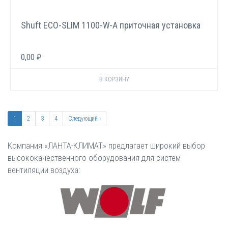
Shuft ECO-SLIM 1100-W-А приточная установка
0,00 ₽
Нумерация
страниц
Текущая
1
Page
2
Page
3
Page
4
Следующая
Следующий ›
страница
страница
Компания «ЛАНТА-КЛИМАТ» предлагает широкий выбор
высококачественного оборудования для систем
вентиляции воздуха: