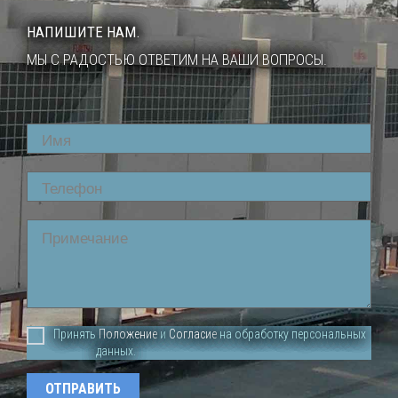
НАПИШИТЕ НАМ.
МЫ С РАДОСТЬЮ ОТВЕТИМ НА ВАШИ ВОПРОСЫ.
Name
Phone
Comment
Принять
Положение
и
Согласие
на обработку персональных
данных.