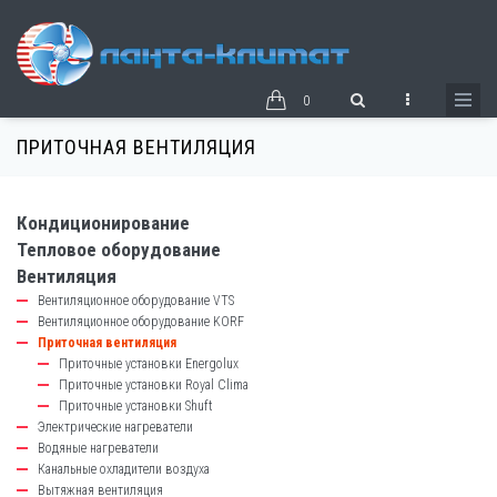
Перейти
к
основному
содержанию
0
ПРИТОЧНАЯ ВЕНТИЛЯЦИЯ
Кондиционирование
catalog-
Тепловое оборудование
left-
Вентиляция
block
Вентиляционное оборудование VTS
Вентиляционное оборудование KORF
Приточная вентиляция
Приточные установки Energolux
Приточные установки Royal Clima
Приточные установки Shuft
Электрические нагреватели
Водяные нагреватели
Канальные охладители воздуха
Вытяжная вентиляция