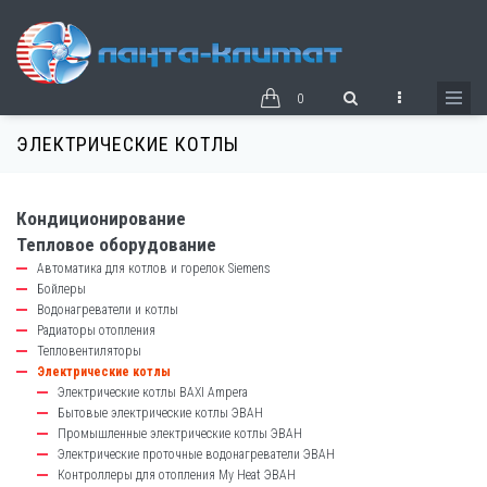
Перейти
к
основному
содержанию
0
ЭЛЕКТРИЧЕСКИЕ КОТЛЫ
Кондиционирование
catalog-
Тепловое оборудование
left-
Автоматика для котлов и горелок Siemens
block
Бойлеры
Водонагреватели и котлы
Радиаторы отопления
Тепловентиляторы
Электрические котлы
Электрические котлы BAXI Ampera
Бытовые электрические котлы ЭВАН
Промышленные электрические котлы ЭВАН
Электрические проточные водонагреватели ЭВАН
Контроллеры для отопления My Heat ЭВАН