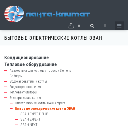
Перейти
к
основному
содержанию
0
БЫТОВЫЕ ЭЛЕКТРИЧЕСКИЕ КОТЛЫ ЭВАН
Кондиционирование
catalog-
Тепловое оборудование
left-
Автоматика для котлов и горелок Siemens
block
Бойлеры
Водонагреватели и котлы
Радиаторы отопления
Тепловентиляторы
Электрические котлы
Электрические котлы BAXI Ampera
Бытовые электрические котлы ЭВАН
ЭВАН EXPERT PLUS
ЭВАН EXPERT
ЭВАН NEXT