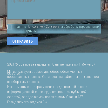
Принять
Положение
и
Согласие
на обработку персональных
данных.
2021 ©
Все права защищены. Сайт не является Публичной
Мы используем cookies для сбора обезличенных
офертой.
персональных данных. Оставаясь на сайте, вы соглашаетесь
на сбор таких данных.
Информация о товарах и ценах на данном сайте носит
информационный характер, и не является публичной
офертой, определяемой положениями Статьи 437
Гражданского кодекса РФ.