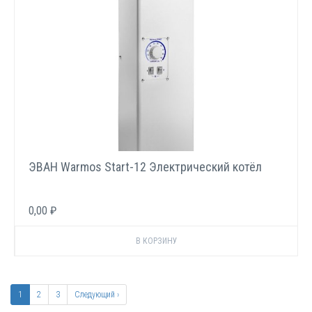
ЭВАН Warmos Start-12 Электрический котёл
0,00 ₽
Нумерация
страниц
Текущая
1
Page
2
Page
3
Следующая
Следующий ›
страница
страница