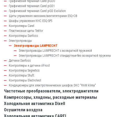
Графический терминал Carel pGD0
Графический терминал Carel pGD1
Графический терминал Carel pGD Evolution
Щиты управления насосами/вентиляторами ESQ-CB
Шкафы управления КНС ESQ-SPS
Контроллеры Carel
Пластиковые щиты Tekfor
Контроллеры Danfoss
Электроприводы
Электроприводы LAMPRECHT
Электроприводы LAMPRECHT с возвратной пружиной
Электроприводы LAMPRECHT стандартные без возвратной пружины
Датчики Danfoss
Контроллеры и датчики AFrost
Контроллеры Segnetics
Контроллеры Shuft
Контроллеры Electrotest
Кондиционеры для электротехнических шкафов DKC "RAM klima"
Частотные преобразователи, электродвигатели
Компрессоры, хладоны, расходные материалы
Холодильная автоматика Dixell
Осушители воздуха
Холодильная автоматика CAREL