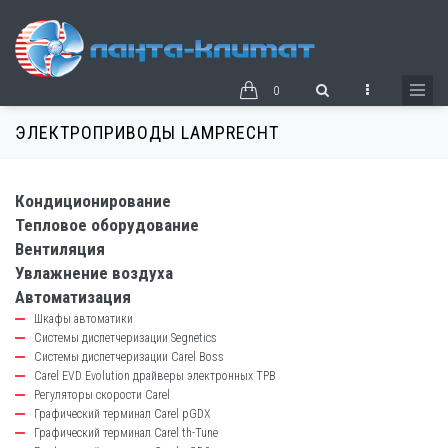
Перейти
к
основному
содержанию
0
ЭЛЕКТРОПРИВОДЫ LAMPRECHT
Кондиционирование
catalog-
Тепловое оборудование
left-
Вентиляция
block
Увлажнение воздуха
Автоматизация
Шкафы автоматики
Системы диспетчеризации Segnetics
Системы диспетчеризации Carel Boss
Carel EVD Evolution драйверы электронных ТРВ
Регуляторы скорости Carel
Графический терминал Carel pGDX
Графический терминал Carel th-Tune