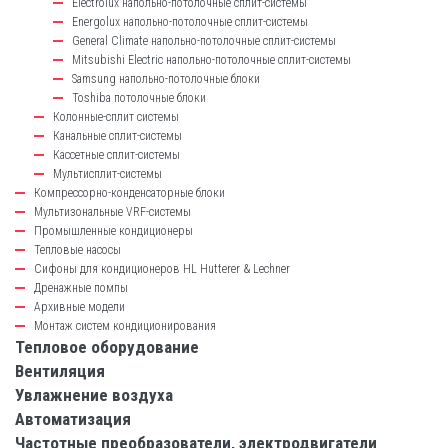
Electrolux напольно-потолочные сплит-системы
Energolux напольно-потолочные сплит-системы
General Climate напольно-потолочные сплит-системы
Mitsubishi Electric напольно-потолочные сплит-системы
Samsung напольно-потолочные блоки
Toshiba потолочные блоки
Колонные-сплит системы
Канальные сплит-системы
Кассетные сплит-системы
Мультисплит-системы
Компрессорно-конденсаторные блоки
Мультизональные VRF-системы
Промышленные кондиционеры
Тепловые насосы
Сифоны для кондиционеров HL Hutterer & Lechner
Дренажные помпы
Архивные модели
Монтаж систем кондиционирования
Тепловое оборудование
Вентиляция
Увлажнение воздуха
Автоматизация
Частотные преобразователи, электродвигатели