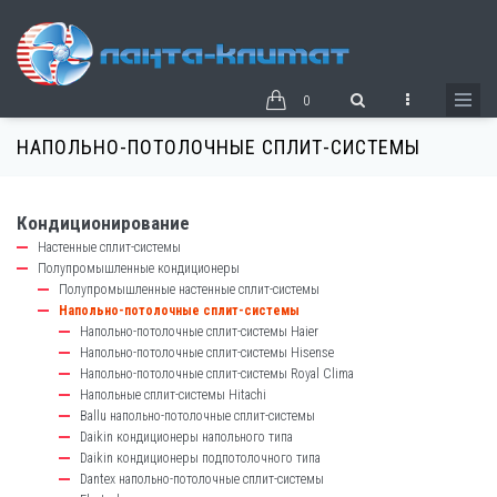
Перейти
к
основному
содержанию
0
НАПОЛЬНО-ПОТОЛОЧНЫЕ СПЛИТ-СИСТЕМЫ
Кондиционирование
catalog-
Настенные сплит-системы
left-
Полупромышленные кондиционеры
block
Полупромышленные настенные сплит-системы
Напольно-потолочные сплит-системы
Напольно-потолочные сплит-системы Haier
Напольно-потолочные сплит-системы Hisense
Напольно-потолочные сплит-системы Royal Clima
Напольные сплит-системы Hitachi
Ballu напольно-потолочные сплит-системы
Daikin кондиционеры напольного типа
Daikin кондиционеры подпотолочного типа
Dantex напольно-потолочные сплит-системы