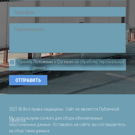
Phone
Comment
Принять
Положение
и
Согласие
на обработку персональных
данных.
2021 ©
Все права защищены. Сайт не является Публичной
Мы используем cookies для сбора обезличенных
офертой.
персональных данных. Оставаясь на сайте, вы соглашаетесь
на сбор таких данных.