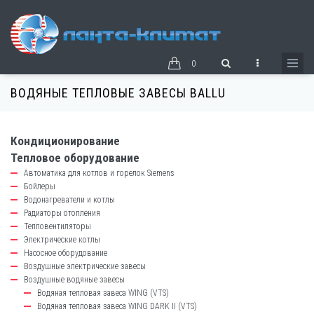
Перейти
к
основному
содержанию
0
ВОДЯНЫЕ ТЕПЛОВЫЕ ЗАВЕСЫ BALLU
Кондиционирование
catalog-
Тепловое оборудование
left-
Автоматика для котлов и горелок Siemens
block
Бойлеры
Водонагреватели и котлы
Радиаторы отопления
Тепловентиляторы
Электрические котлы
Насосное оборудование
Воздушные электрические завесы
Воздушные водяные завесы
Водяная тепловая завеса WING (VTS)
Водяная тепловая завеса WING DARK II (VTS)