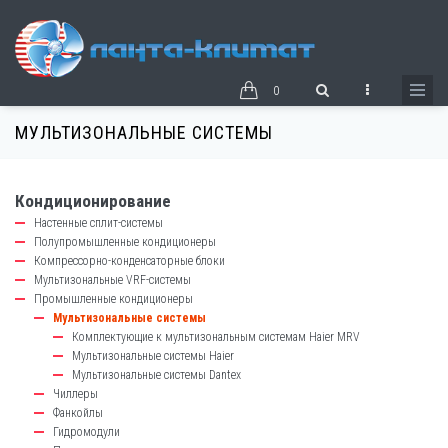
Перейти
к
основному
содержанию
0
МУЛЬТИЗОНАЛЬНЫЕ СИСТЕМЫ
Кондиционирование
catalog-
Настенные сплит-системы
left-
Полупромышленные кондиционеры
block
Компрессорно-конденсаторные блоки
Мультизональные VRF-системы
Промышленные кондиционеры
Мультизональные системы
Комплектующие к мультизональным системам Haier MRV
Мультизональные системы Haier
Мультизональные системы Dantex
Чиллеры
Фанкойлы
Гидромодули