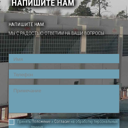
НАПИШИТЕ НАМ
НАПИШИТЕ НАМ.
МЫ С РАДОСТЬЮ ОТВЕТИМ НА ВАШИ ВОПРОСЫ.
Name
Phone
Comment
Принять
Положение
и
Согласие
на обработку персональных
данных.