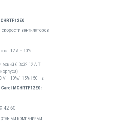
 MCHRTF12E0
 скорости вентиляторов
ток : 12 A + 10%
ческий 6.3x32 12 A T
 корпуса)
 V +10%/ -15% | 50 Hz
 Carel MCHRTF12E0:
9-42-60
ортными компаниями