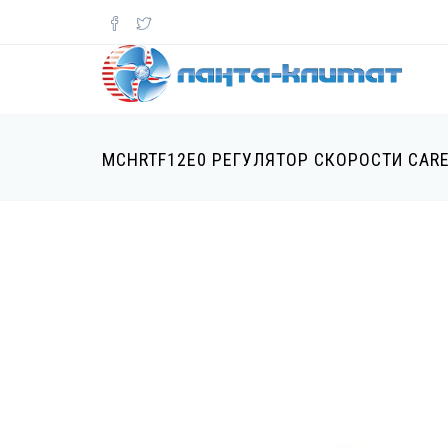
Перейти
к
основному
содержанию
MCHRTF12E0 РЕГУЛЯТОР СКОРОСТИ CAR