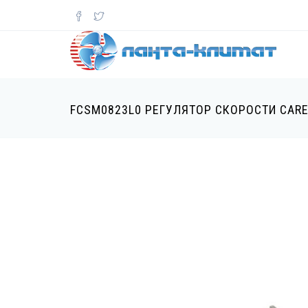
Перейти
к
основному
содержанию
FCSM0823L0 РЕГУЛЯТОР СКОРОСТИ CARE