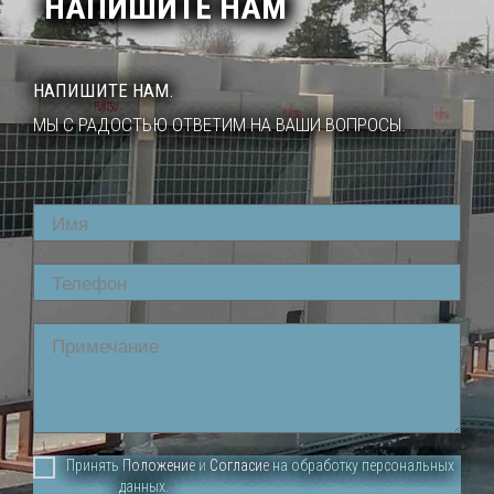
НАПИШИТЕ НАМ
НАПИШИТЕ НАМ.
МЫ С РАДОСТЬЮ ОТВЕТИМ НА ВАШИ ВОПРОСЫ.
Name
Phone
Comment
Принять
Положение
и
Согласие
на обработку персональных
данных.