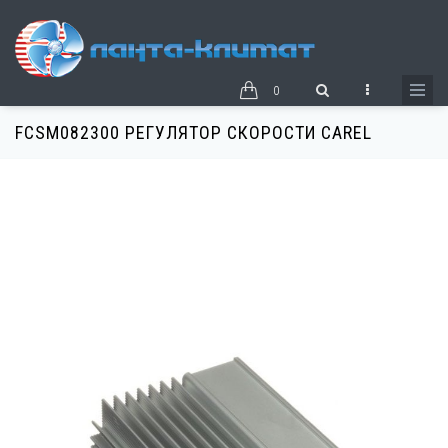
Перейти
к
основному
содержанию
0
FCSM082300 РЕГУЛЯТОР СКОРОСТИ CAREL