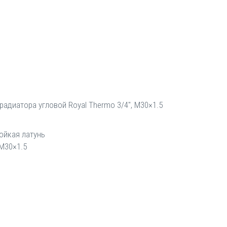
радиатора угловой Royal Thermo 3/4", М30×1.5
ойкая латунь
М30×1.5