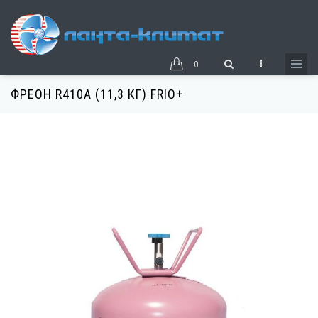
Перейти
к
основному
содержанию
0
ФРЕОН R410A (11,3 КГ) FRIO+