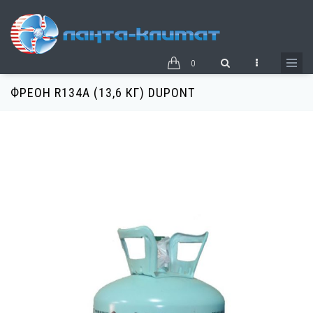
Перейти
к
основному
содержанию
0
ФРЕОН R134A (13,6 КГ) DUPONT