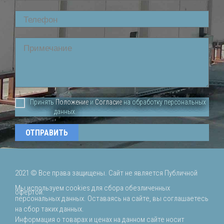
Phone
Comment
Принять
Положение
и
Согласие
на обработку персональных
данных.
2021 ©
Все права защищены. Сайт не является Публичной
Мы используем cookies для сбора обезличенных
офертой.
персональных данных. Оставаясь на сайте, вы соглашаетесь
на сбор таких данных.
Информация о товарах и ценах на данном сайте носит